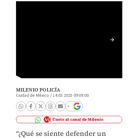
¿Quiéne
México?
MILENIO POLICÍA
Ciudad de México
/
14.03.2025 09:09:00
Únete al canal de Milenio
“¿Qué se siente defender un