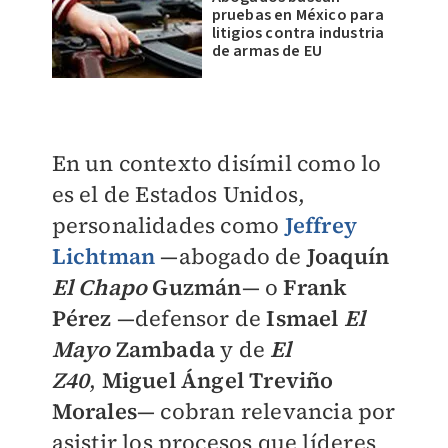
pruebas en México para
litigios contra industria
de armas de EU
En un contexto disímil como lo
es el de Estados Unidos,
personalidades como
Jeffrey
Lichtman
—abogado de
Joaquín
El Chapo
Guzmán
— o
Frank
Pérez
—defensor de
Ismael
El
Mayo
Zambada
y de
El
Z40
,
Miguel Ángel Treviño
Morales
—
cobran relevancia por
asistir los procesos que líderes