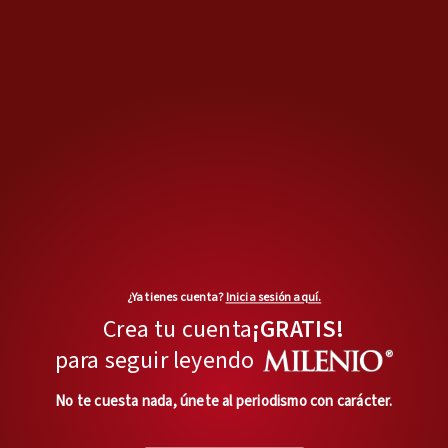
Abril se ha convertido en un periodo con varios casos
¿Ya tienes cuenta?
Inicia sesión aquí.
registrados de sicariato sobre dos ruedas. | Jesus
Crea tu cuenta
¡GRATIS!
Quintanar
para seguir leyendo
En una agresión directa, en
No te cuesta nada, únete al periodismo con carácter.
mayo fueron asesinados la
secretaria particular y un asesor