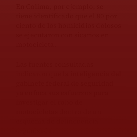
En Colima, por ejemplo, se
tiene identificado que el 80 por
ciento de los homicidios dolosos
se ejecutaron con sicarios en
motocicleta.
Las fuentes consultadas
indicaron que
la inteligencia del
gabinete federal de seguridad
ya enfoca sus esfuerzos para
investigar el robo de
motocicletas
dentro de un
esquema de delincuencia
organizada.