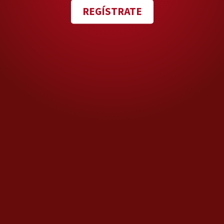
REGÍSTRATE
de Clara Brugada, sobre
Calzada de Tlalpan, en la
Colonia Moderna,
perteneciente a la alcaldía
Benito Juárez.
El ataque ocurrió mientras
estaban a bordo de un vehículo,
cuando dos sujetos les
dispararon y huyeron con
rumbo al Estado de México en
una motocicleta.
"De acuerdo con los