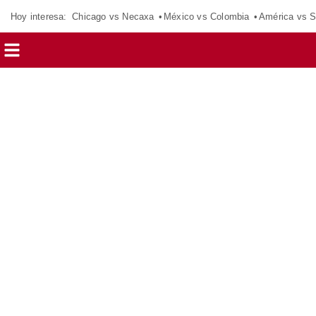
Hoy interesa:
Chicago vs Necaxa
México vs Colombia
América vs S