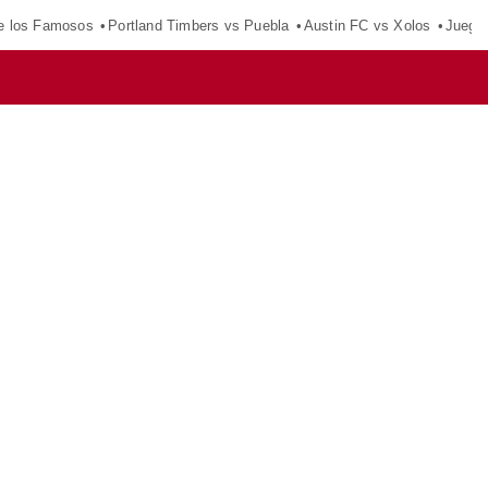
e los Famosos
Portland Timbers vs Puebla
Austin FC vs Xolos
Juego