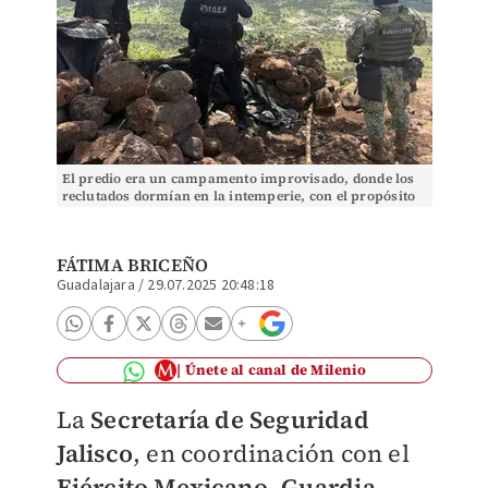
El predio era un campamento improvisado, donde los
reclutados dormían en la intemperie, con el propósito
de no dejar rastro (Foto: Cortesía)
FÁTIMA BRICEÑO
Guadalajara
/
29.07.2025 20:48:18
Únete al canal de Milenio
La
Secretaría de Seguridad
Jalisco
, en coordinación con el
Ejército Mexicano, Guardia