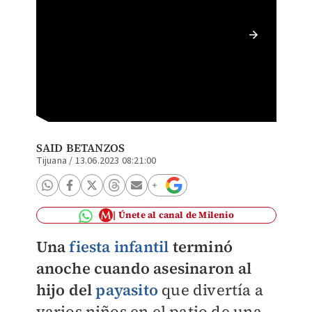
Muerte 
Betanz
SAID BETANZOS
Tijuana
/
13.06.2023 08:21:00
Únete al canal de Milenio
Una
fiesta infantil
terminó
anoche cuando asesinaron al
hijo del
payasito
que divertía a
varios niños en el patio de una