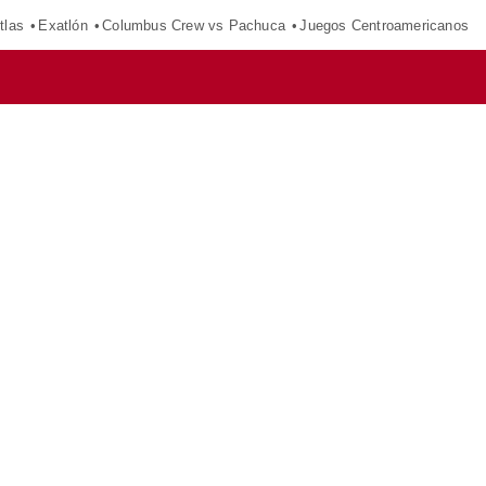
tlas
Exatlón
Columbus Crew vs Pachuca
Juegos Centroamericanos