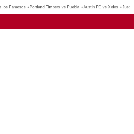
e los Famosos
Portland Timbers vs Puebla
Austin FC vs Xolos
Juego