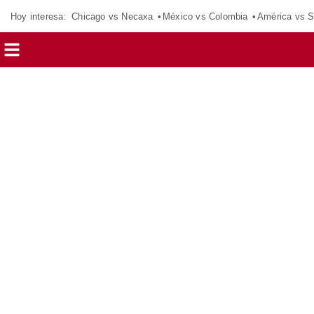
Hoy interesa:
Chicago vs Necaxa
México vs Colombia
América vs S