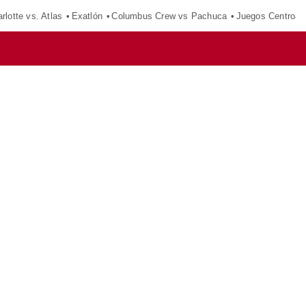
rlotte vs. Atlas
Exatlón
Columbus Crew vs Pachuca
Juegos Centroam