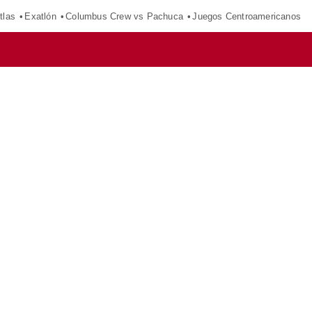
tlas
Exatlón
Columbus Crew vs Pachuca
Juegos Centroamericanos