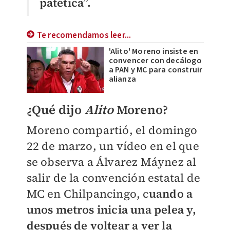
patética”.
Te recomendamos leer...
'Alito' Moreno insiste en
convencer con decálogo
a PAN y MC para construir
alianza
¿Qué dijo
Alito
Moreno?
Moreno compartió, el domingo
22 de marzo, un vídeo en el que
se observa a Álvarez Máynez al
salir de la convención estatal de
MC en Chilpancingo, c
uando a
unos metros inicia una pelea y,
después de voltear a ver la