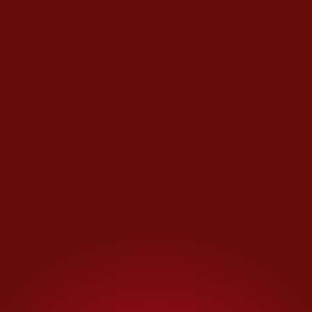
hemos vivido el día sábado
pasado”.
El máximo tribunal del país
recibe 29 mil visitas al año que
buscan conocer los murales de
artistas relevantes. La obra de
Cauduro
, que remó a
contracorriente desde antes de
su creación, es una de las más
importantes.