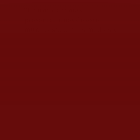
“En una de tantas
presentaciones de este
mural, estaban los medios y
de repente uno de ellos le
dijo al artista: '¡qué
bárbaro!, la porosidad de
esta obra, pero de verdad
parecen cráneos reales… y
este ¿porqué está
diferente?'. Y el artista dice:
'
Anacleta
, espérenme
tantito', se echa a correr al
estacionamiento y llega a la
pared con un aerosol negro,