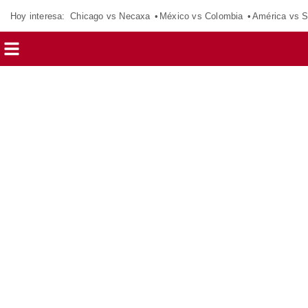
Hoy interesa:
Chicago vs Necaxa
México vs Colombia
América vs S