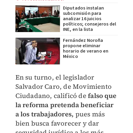
Diputados instalan
subcomisión para
analizar 16 juicios
políticos; consejeros del
INE, en la lista
Fernández Noroña
propone eliminar
horario de verano en
México
En su turno, el legislador
Salvador Caro, de Movimiento
Ciudadano, calificó de
falso que
la reforma pretenda beneficiar
a los trabajadores,
pues más
bien busca favorecer y dar
seguridad jurídica a los más