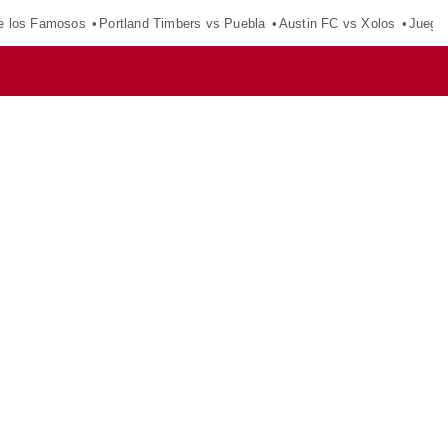
e los Famosos
Portland Timbers vs Puebla
Austin FC vs Xolos
Juego