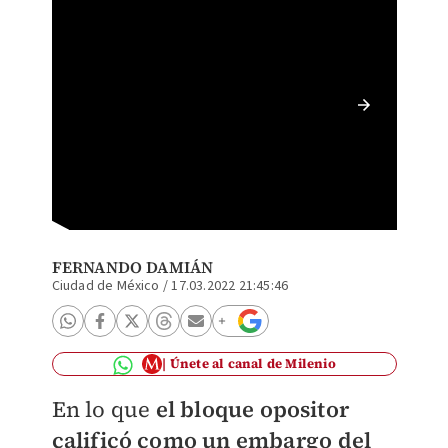
El legi
calific
los tra
FERNANDO DAMIÁN
Ciudad de México
/
17.03.2022 21:45:46
Únete al canal de Milenio
En lo que
el bloque opositor
calificó como un embargo del