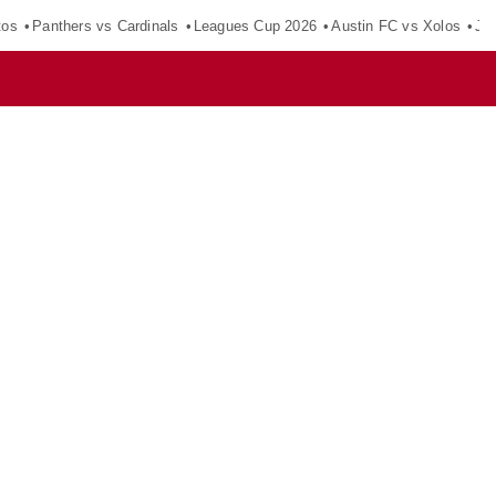
tos
Panthers vs Cardinals
Leagues Cup 2026
Austin FC vs Xolos
Ju