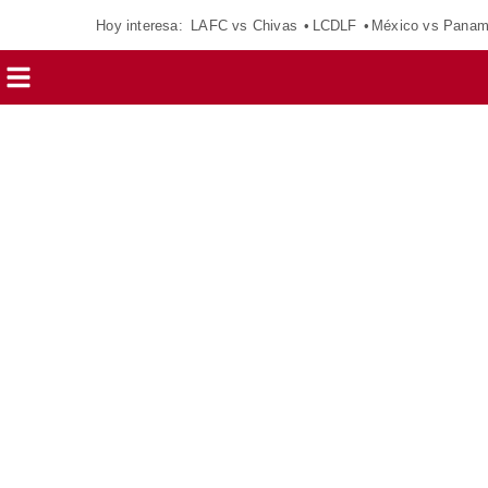
Hoy interesa:
LAFC vs Chivas
LCDLF
México vs Pana