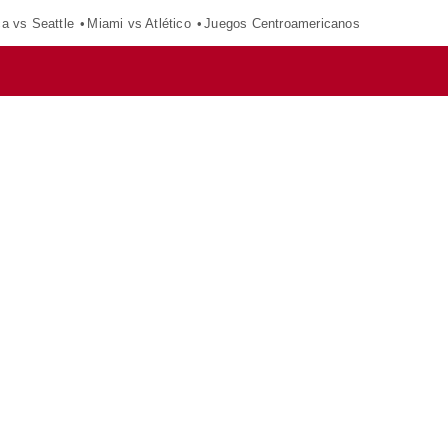
ca vs Seattle
Miami vs Atlético
Juegos Centroamericanos