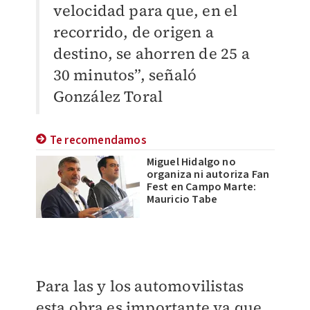
velocidad para que, en el
recorrido, de origen a
destino, se ahorren de 25 a
30 minutos”, señaló
González Toral
Te recomendamos
Miguel Hidalgo no
organiza ni autoriza Fan
Fest en Campo Marte:
Mauricio Tabe
Para las y los automovilistas
esta obra es importante ya que