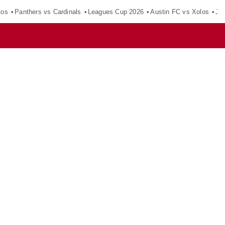
tos
Panthers vs Cardinals
Leagues Cup 2026
Austin FC vs Xolos
Ju