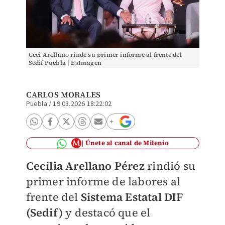
Ceci Arellano rinde su primer informe al frente del
Sedif Puebla | EsImagen
CARLOS MORALES
Puebla
/
19.03.2026 18:22:02
Únete al canal de Milenio
Cecilia Arellano Pérez
rindió su
primer informe de labores al
frente del
Sistema Estatal DIF
(Sedif)
y destacó que el