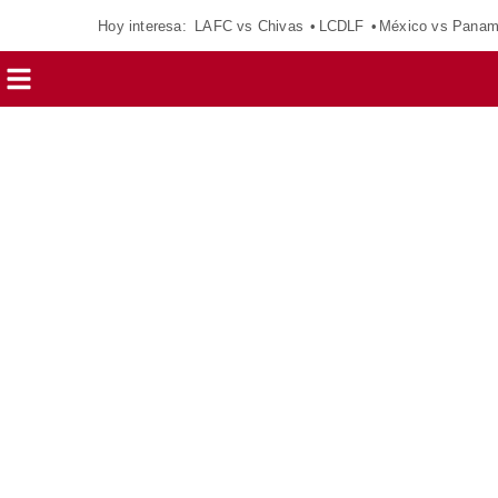
Hoy interesa:
LAFC vs Chivas
LCDLF
México vs Pana