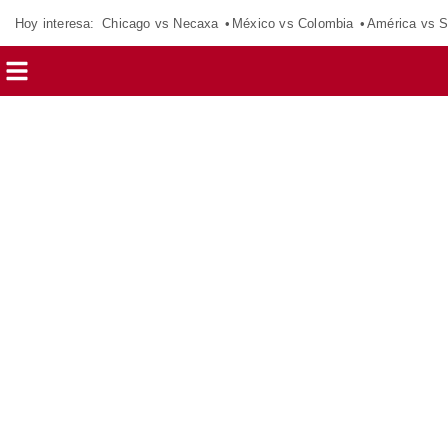
Hoy interesa:
Chicago vs Necaxa
México vs Colombia
América vs S