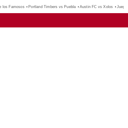
e los Famosos
Portland Timbers vs Puebla
Austin FC vs Xolos
Juego