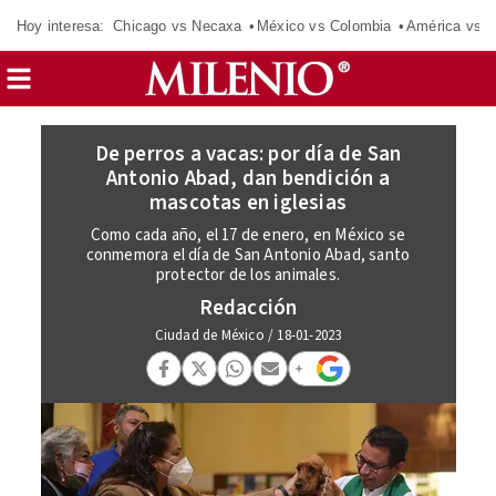
Hoy interesa:
Chicago vs Necaxa
México vs Colombia
América vs S
De perros a vacas: por día de San
Antonio Abad, dan bendición a
mascotas en iglesias
Como cada año, el 17 de enero, en México se
conmemora el día de San Antonio Abad, santo
protector de los animales.
Redacción
Ciudad de México
/
18-01-2023