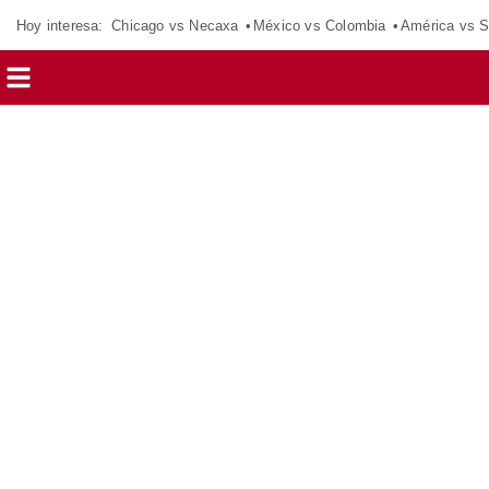
Hoy interesa:
Chicago vs Necaxa
México vs Colombia
América vs S