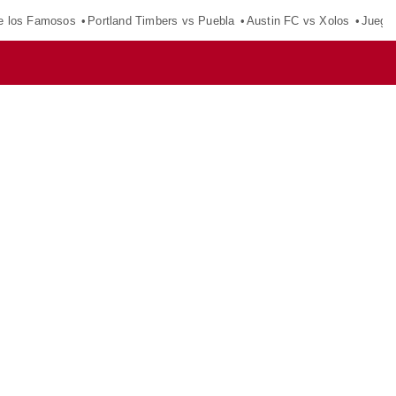
e los Famosos
Portland Timbers vs Puebla
Austin FC vs Xolos
Juego