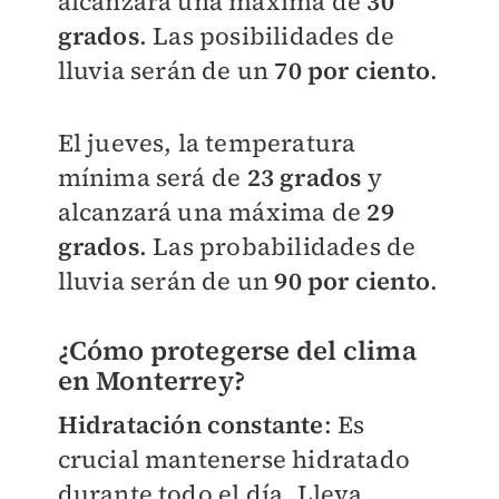
alcanzará una máxima de
30
grados
. Las posibilidades de
lluvia serán de un
70 por ciento
.
El jueves, la temperatura
mínima será de
23 grados
y
alcanzará una máxima de
29
grados
. Las probabilidades de
lluvia serán de un
90 por ciento
.
¿Cómo protegerse del clima
en Monterrey?
Hidratación constante
: Es
crucial mantenerse hidratado
durante todo el día. Lleva