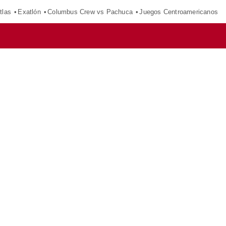
tlas
Exatlón
Columbus Crew vs Pachuca
Juegos Centroamericanos