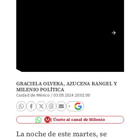
Martí B
es inde
GRACIELA OLVERA
,
AZUCENA RANGEL
Y
MILENIO POLÍTICA
Ciudad de México
/
03.09.2024 20:02:00
Únete al canal de Milenio
La noche de este martes, se