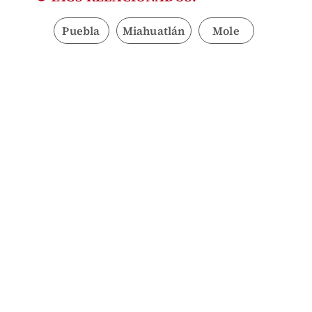
Puebla
Miahuatlán
Mole