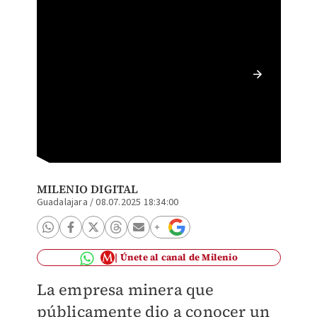
El Mini
(Cortes
MILENIO DIGITAL
Guadalajara
/
08.07.2025 18:34:00
Únete al canal de Milenio
La empresa minera que
públicamente dio a conocer un