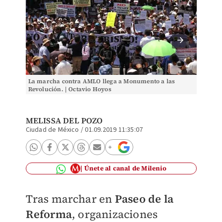
La marcha contra AMLO llega a Monumento a las
Marcha 
Revolución. | Octavio Hoyos
Hoyos
MELISSA DEL POZO
Ciudad de México
/
01.09.2019 11:35:07
Únete al canal de Milenio
Tras marchar en
Paseo de la
Reforma
,
organizaciones