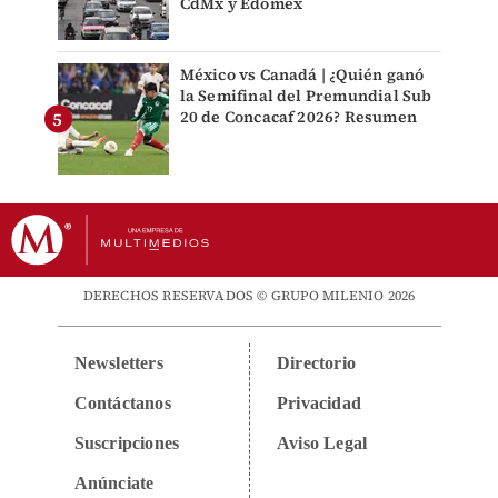
CdMx y Edomex
México vs Canadá | ¿Quién ganó
la Semifinal del Premundial Sub
20 de Concacaf 2026? Resumen
DERECHOS RESERVADOS © GRUPO MILENIO 2026
Newsletters
Directorio
Contáctanos
Privacidad
Suscripciones
Aviso Legal
Anúnciate