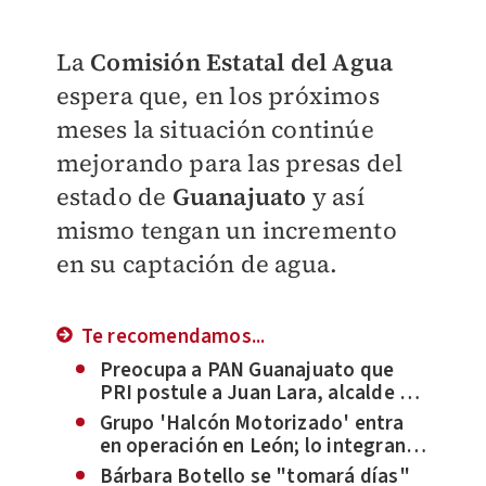
La
Comisión Estatal del Agua
espera que, en los próximos
meses la situación continúe
mejorando para las presas del
estado de
Guanajuato
y así
mismo tengan un incremento
en su captación de agua.
Te recomendamos...
Preocupa a PAN Guanajuato que
PRI postule a Juan Lara, alcalde de
Villagrán como candidato con
Grupo 'Halcón Motorizado' entra
simulaciones
en operación en León; lo integran
36 elementos de seguridad
Bárbara Botello se "tomará días"