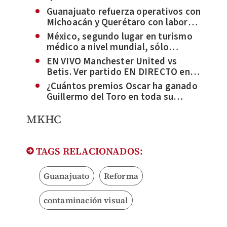
Guanajuato refuerza operativos con
Michoacán y Querétaro con labores
de inteligencia
México, segundo lugar en turismo
médico a nivel mundial, sólo
después de Tailandia, informa
EN VIVO Manchester United vs
Senado
Betis. Ver partido EN DIRECTO en
México | Europa League
¿Cuántos premios Oscar ha ganado
Guillermo del Toro en toda su
trayectoria? Estos son en total
MKHC
TAGS RELACIONADOS:
Guanajuato
Reforma
contaminación visual