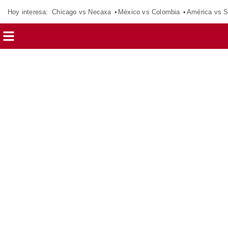
Hoy interesa:
Chicago vs Necaxa
México vs Colombia
América vs S