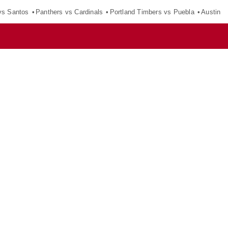
vs Santos
Panthers vs Cardinals
Portland Timbers vs Puebla
Austin F