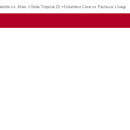
rlotte vs. Atlas
Onda Tropical 25
Columbus Crew vs Pachuca
Juegos