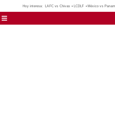
Hoy interesa:
LAFC vs Chivas
LCDLF
México vs Pana