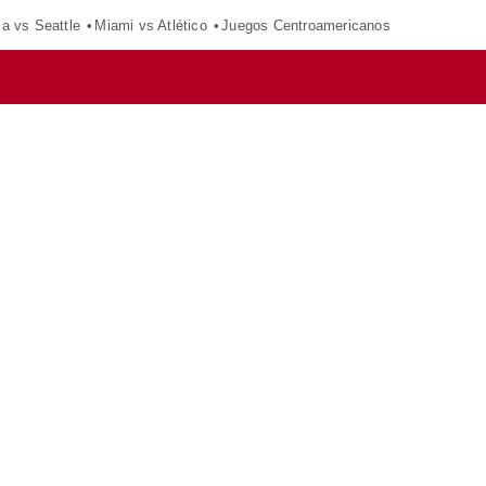
ca vs Seattle
Miami vs Atlético
Juegos Centroamericanos