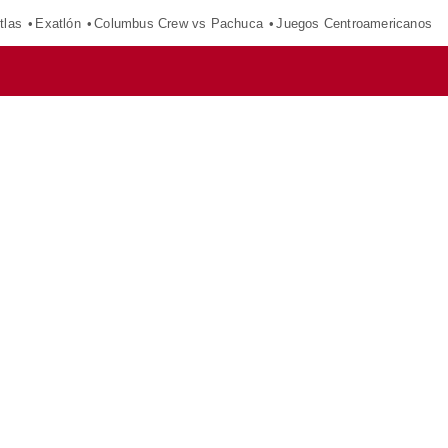
tlas
Exatlón
Columbus Crew vs Pachuca
Juegos Centroamericanos