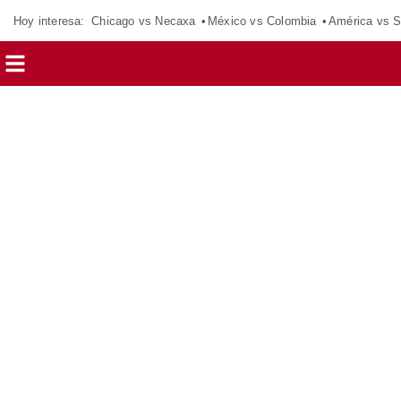
Hoy interesa:
Chicago vs Necaxa
México vs Colombia
América vs S