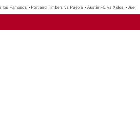
e los Famosos
Portland Timbers vs Puebla
Austin FC vs Xolos
Juego