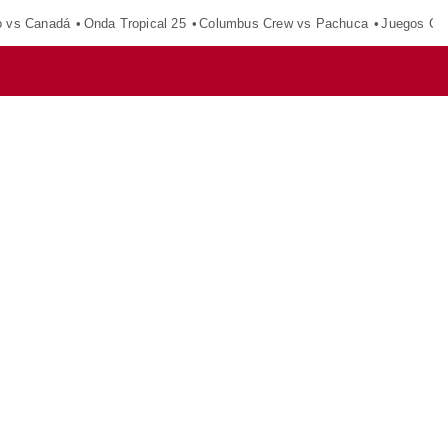
o vs Canadá
Onda Tropical 25
Columbus Crew vs Pachuca
Juegos Ce