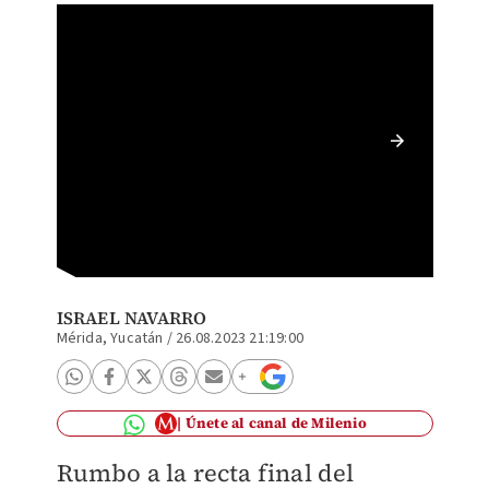
Cierran
proceso
ISRAEL NAVARRO
Mérida, Yucatán
/
26.08.2023 21:19:00
Únete al canal de Milenio
Rumbo a la recta final del