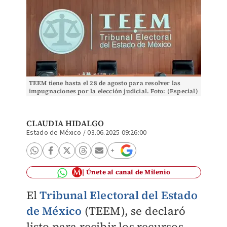
TEEM tiene hasta el 28 de agosto para resolver las
impugnaciones por la elección judicial. Foto: (Especial)
CLAUDIA HIDALGO
Estado de México
/
03.06.2025 09:26:00
Únete al canal de Milenio
El
Tribunal Electoral del Estado
de México
(TEEM), se declaró
listo para recibir los recursos