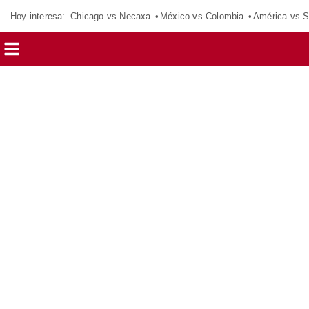
Hoy interesa:
Chicago vs Necaxa
México vs Colombia
América vs S