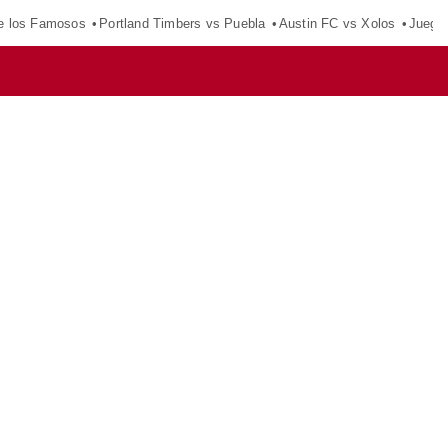
e los Famosos
Portland Timbers vs Puebla
Austin FC vs Xolos
Juego