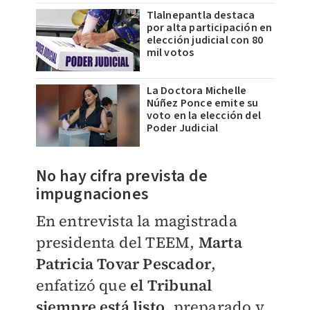
Tlalnepantla destaca
por alta participación en
elección judicial con 80
mil votos
La Doctora Michelle
Núñez Ponce emite su
voto en la elección del
Poder Judicial
No hay cifra prevista de
impugnaciones
En entrevista la magistrada
presidenta del TEEM,
Marta
Patricia Tovar Pescador
,
enfatizó que
el Tribunal
siempre está listo,
preparado y