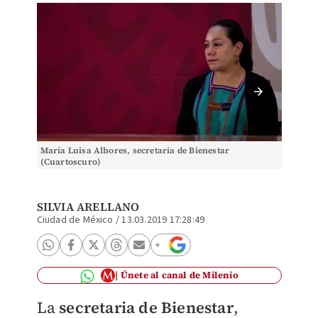
María Luisa Albores, secretaria de Bienestar
Samuel 
(Cuartoscuro)
(Especi
SILVIA ARELLANO
Ciudad de México
/
13.03.2019 17:28:49
Únete al canal de Milenio
La
secretaria de Bienestar
,