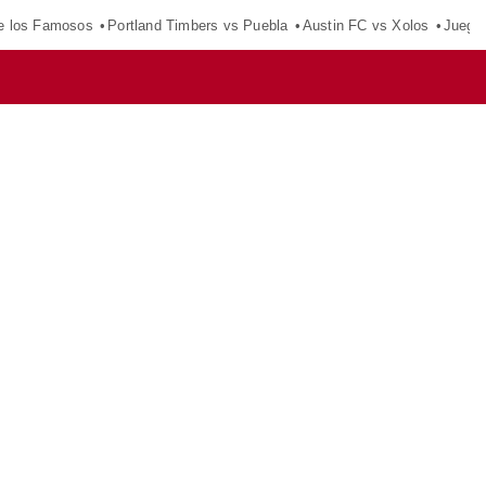
e los Famosos
Portland Timbers vs Puebla
Austin FC vs Xolos
Juego