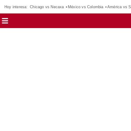
Hoy interesa:
Chicago vs Necaxa
México vs Colombia
América vs S