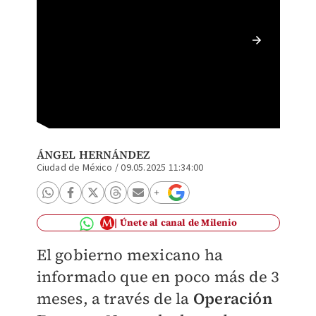
El deco
lidera l
ÁNGEL HERNÁNDEZ
Ciudad de México
/
09.05.2025 11:34:00
Únete al canal de Milenio
El gobierno mexicano ha
informado que en poco más de 3
meses, a través de la
Operación