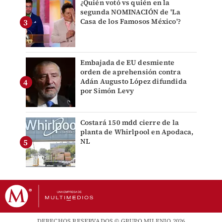
¿Quién votó vs quién en la
segunda NOMINACIÓN de 'La
Casa de los Famosos México'?
Embajada de EU desmiente
orden de aprehensión contra
Adán Augusto López difundida
por Simón Levy
Costará 150 mdd cierre de la
planta de Whirlpool en Apodaca,
NL
DERECHOS RESERVADOS © GRUPO MILENIO 2026