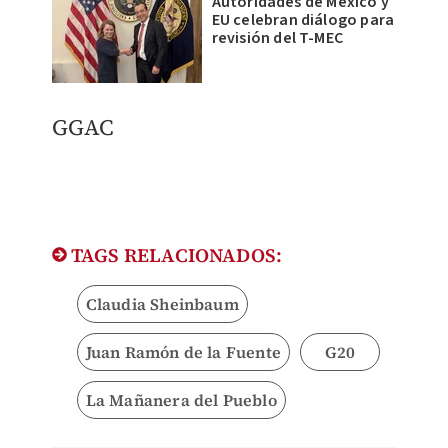
Autoridades de México y
EU celebran diálogo para
revisión del T-MEC
​GGAC
TAGS RELACIONADOS:
Claudia Sheinbaum
Juan Ramón de la Fuente
G20
La Mañanera del Pueblo