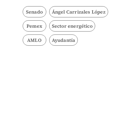
Senado
Ángel Carrizales López
Pemex
Sector energético
AMLO
Ayudantía