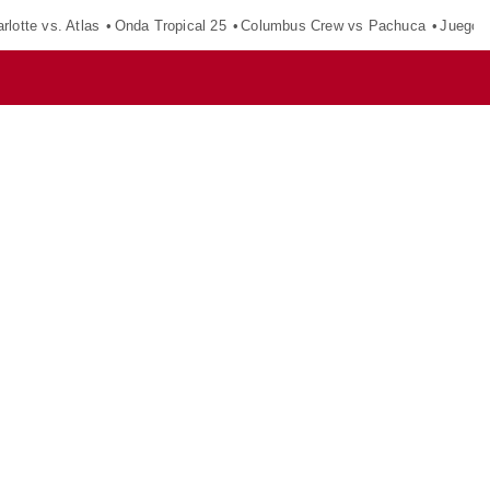
rlotte vs. Atlas
Onda Tropical 25
Columbus Crew vs Pachuca
Juegos