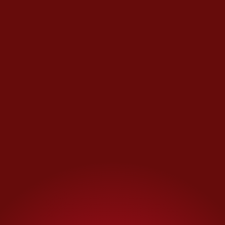
“Niña bien” que, como tal, ha
salido bien librada de los
escándalos recientes de la
frivolidad política.
Ella ha
logrado distanciarse de los
excesos de mal gusto de los
llamados “fashionistas”.
Si bien
es posible trazar marcas en su
guardarropa, la realidad es que
el estilo de Mariana no está
ligado a logos o a los llamados
it
bags
, bolsos de moda favoritos
de las famosas. Repite