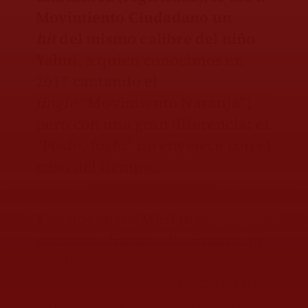
Movimiento Ciudadano un
hit
del mismo calibre del niño
Yahui
, a quien conocimos en
2017 cantando el
jingle
“Movimiento Naranja”;
pero con una gran diferencia: el
“Fosfo, fosfo” no envejece con el
paso del tiempo.
Y es que, para Mariana,
plantarse frente a la cámara no
implica un problema. Puede ser
de mañana cuando inicia su día
sin una gota de maquillaje o