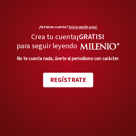
accesorios y rehuye el drama
prototípico de las redes: sí hay
tacones pero
no son aquellos
¿Ya tienes cuenta?
Inicia sesión aquí.
que emulan rascacielos, los
Crea tu cuenta
¡GRATIS!
colores son claros y el largo de
para seguir leyendo
los vestidos, nunca fuera de
lugar.
No te cuesta nada, únete al periodismo con carácter.
REGÍSTRATE