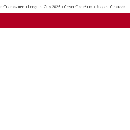
en Cuernavaca
Leagues Cup 2026
César Gastélum
Juegos Centroamer