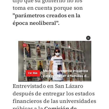
dijo que su gobierno no los
toma en cuenta porque son
"parámetros creados en la
época neoliberal".
Entrevistado en San Lázaro
después de entregar los estados
financieros de las universidades
púbicas a la
Comisión de