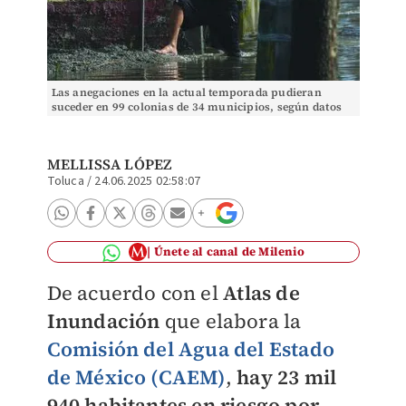
Las anegaciones en la actual temporada pudieran
suceder en 99 colonias de 34 municipios, según datos
del Atlas. Tania Contreras
MELLISSA LÓPEZ
Toluca
/
24.06.2025 02:58:07
Únete al canal de Milenio
De acuerdo con el
Atlas de
Inundación
que elabora la
Comisión del Agua del Estado
de México (CAEM)
,
hay 23 mil
940 habitantes en riesgo por