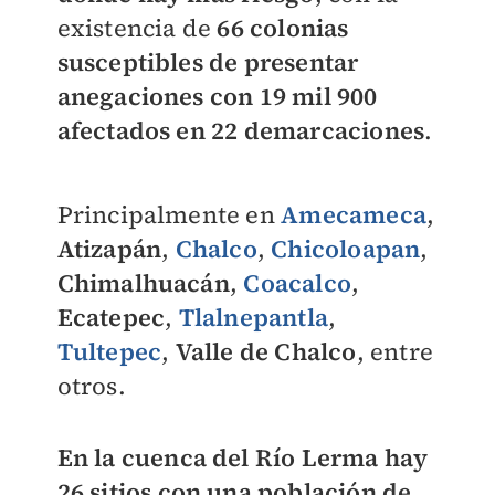
existencia de
66 colonias
susceptibles de presentar
anegaciones con 19 mil 900
afectados en 22 demarcaciones
.
Principalmente en
Amecameca
,
Atizapán
,
Chalco
,
Chicoloapan
,
Chimalhuacán
,
Coacalco
,
Ecatepec
,
Tlalnepantla
,
Tultepec
,
Valle de Chalco
, entre
otros.
En la cuenca del Río Lerma hay
26 sitios con una población de