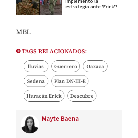
implementó la
estrategia ante 'Erick'?
MBL
TAGS RELACIONADOS:
lluvias
Guerrero
Oaxaca
Sedena
Plan DN-III-E
Huracán Erick
Descubre
Mayte Baena