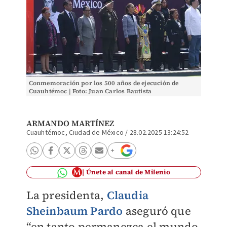
Conmemoración por los 500 años de ejecución de
Cuauhtémoc | Foto: Juan Carlos Bautista
ARMANDO MARTÍNEZ
Cuauhtémoc, Ciudad de México
/
28.02.2025 13:24:52
Únete al canal de Milenio
La presidenta,
Claudia
Sheinbaum Pardo
aseguró que
“en tanto permanezca el mundo