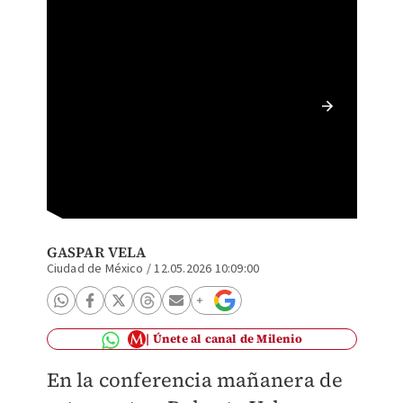
Roberto
Exterior
GASPAR VELA
Ciudad de México
/
12.05.2026 10:09:00
Únete al canal de Milenio
En la conferencia mañanera de