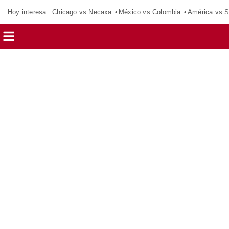
Hoy interesa:
Chicago vs Necaxa
México vs Colombia
América vs S