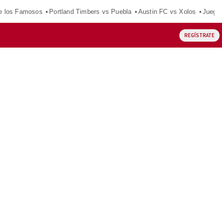
e los Famosos
Portland Timbers vs Puebla
Austin FC vs Xolos
Juego
REGÍSTRATE