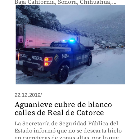
Baja California, Sonora, Chihuahua,
Coahuila y Durango por el frente frío 26
y la cuarta tormenta invernal.
22.12.2019/
Aguanieve cubre de blanco
calles de Real de Catorce
La Secretaría de Seguridad Pública del
Estado informó que no se descarta hielo
en carreteras de zonas altas, por lo que