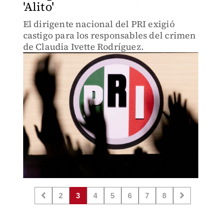
'Alito'
El dirigente nacional del PRI exigió
castigo para los responsables del crimen
de Claudia Ivette Rodríguez.
2
3
4
5
6
7
8