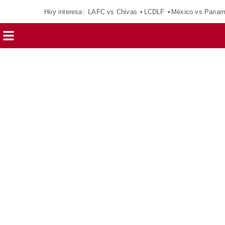
Hoy interesa:
LAFC vs Chivas
LCDLF
México vs Pana